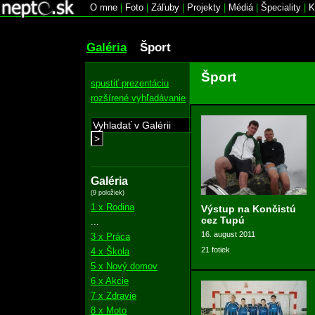
O mne
|
Foto
|
Záľuby
|
Projekty
|
Médiá
|
Špeciality
|
K
Galéria
Šport
Šport
spustiť prezentáciu
rozšírené vyhľadávanie
>
Galéria
(9 položiek)
1 x Rodina
Výstup na Končistú
cez Tupú
...
16. august 2011
3 x Práca
21 fotiek
4 x Škola
5 x Nový domov
6 x Akcie
7 x Zdravie
8 x Moto