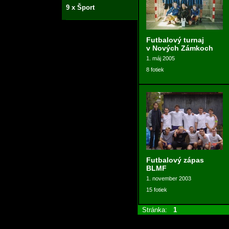
9 x Šport
Futbalový turnaj
v Nových Zámkoch
1. máj 2005
8 fotiek
Futbalový zápas
BLMF
1. november 2003
15 fotiek
Stránka:
1