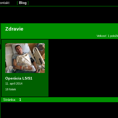
ontakt
[
Blog
]
Zdravie
Velkosť: 1 polož
Operácia L5/S1
11. apríl 2014
18 fotiek
Stránka:
1