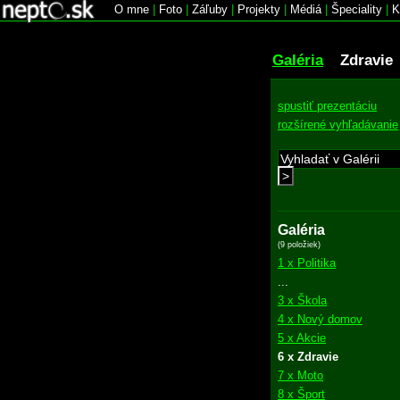
O mne
|
Foto
|
Záľuby
|
Projekty
|
Médiá
|
Špeciality
|
K
Galéria
Zdravie
spustiť prezentáciu
rozšírené vyhľadávanie
>
Galéria
(9 položiek)
1 x Politika
...
3 x Škola
4 x Nový domov
5 x Akcie
6 x Zdravie
7 x Moto
8 x Šport