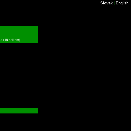
Slovak
|
English
ka (19 celkom)