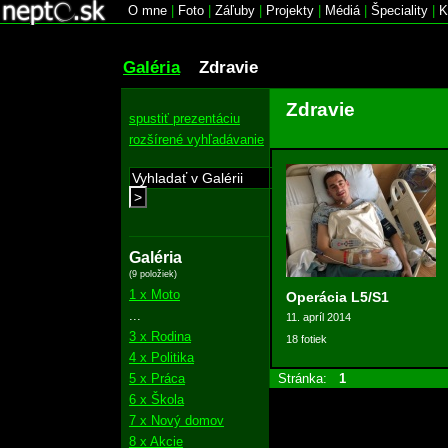
O mne
|
Foto
|
Záľuby
|
Projekty
|
Médiá
|
Špeciality
|
K
Galéria
Zdravie
Zdravie
spustiť prezentáciu
rozšírené vyhľadávanie
>
Galéria
(9 položiek)
1 x Moto
Operácia L5/S1
...
11. apríl 2014
3 x Rodina
18 fotiek
4 x Politika
5 x Práca
Stránka:
1
6 x Škola
7 x Nový domov
8 x Akcie