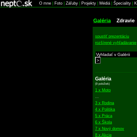
O mne
|
Foto
|
Záľuby
|
Projekty
|
Médiá
|
Špeciality
|
K
Galéria
Zdravie
spustiť prezentáciu
rozšírené vyhľadávanie
>
Galéria
(9 položiek)
1 x Moto
...
3 x Rodina
4 x Politika
5 x Práca
6 x Škola
7 x Nový domov
8 x Akcie