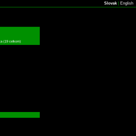
Slovak
|
English
ka (19 celkom)