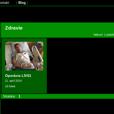
ontakt
[
Blog
]
Zdravie
Velkosť: 1 polož
Operácia L5/S1
11. apríl 2014
18 fotiek
Stránka:
1