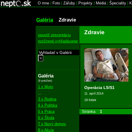
O mne
|
Foto
|
Záľuby
|
Projekty
|
Médiá
|
Špeciality
|
K
Galéria
Zdravie
Zdravie
spustiť prezentáciu
rozšírené vyhľadávanie
>
Galéria
(9 položiek)
1 x Moto
Operácia L5/S1
...
11. apríl 2014
3 x Rodina
18 fotiek
4 x Politika
5 x Práca
Stránka:
1
6 x Škola
7 x Nový domov
8 x Akcie