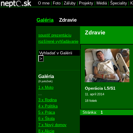
O mne
|
Foto
|
Záľuby
|
Projekty
|
Médiá
|
Špeciality
|
K
Galéria
Zdravie
Zdravie
spustiť prezentáciu
rozšírené vyhľadávanie
>
Galéria
(9 položiek)
1 x Moto
Operácia L5/S1
...
11. apríl 2014
3 x Rodina
18 fotiek
4 x Politika
5 x Práca
Stránka:
1
6 x Škola
7 x Nový domov
8 x Akcie