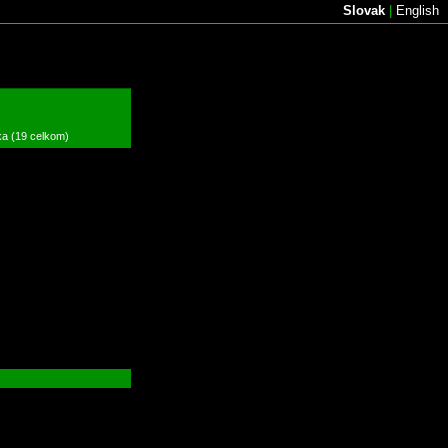
Slovak
|
English
ka (19 celkom)