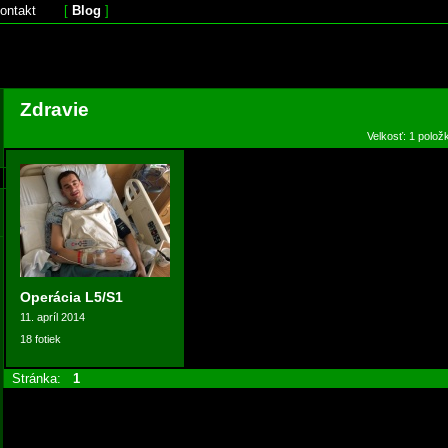
ontakt
[
Blog
]
Zdravie
Velkosť: 1 polož
Operácia L5/S1
11. apríl 2014
18 fotiek
Stránka:
1