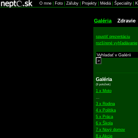
O mne
|
Foto
|
Záľuby
|
Projekty
|
Médiá
|
Špeciality
|
K
Galéria
Zdravie
spustiť prezentáciu
rozšírené vyhľadávanie
>
Galéria
(9 položiek)
1 x Moto
...
3 x Rodina
4 x Politika
5 x Práca
6 x Škola
7 x Nový domov
8 x Akcie