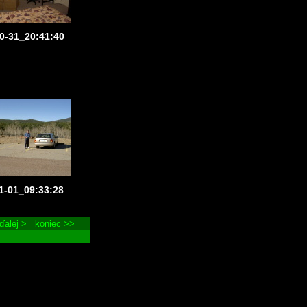
0-31_20:41:40
1-01_09:33:28
ďalej >
koniec >>