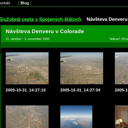
ontakt
[
Blog
]
Služobná cesta v Spojených štátoch
Návšteva Denveru
Návšteva Denveru v Colorade
31. október - 3. november 2005
Velkosť: 26 p
2005-10-31_14:27:16
2005-10-31_14:27:34
2005-1