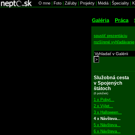
O mne
|
Foto
|
Záľuby
|
Projekty
|
Médiá
|
Špeciality
|
K
Galéria
Práca
spustiť prezentáciu
rozšírené vyhľadávanie
>
Služobná cesta
v Spojených
štátoch
(6 položiek)
1 x Pobyt...
2 x Výlet...
3 x Halloween...
4 x Návšteva...
5 x Návšteva...
6 x Návšteva...