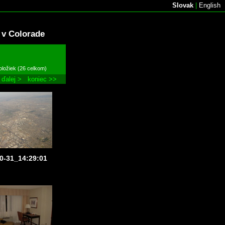
Slovak
|
English
 v Colorade
oložiek (26 celkom)
ďalej >
koniec >>
0-31_14:29:01