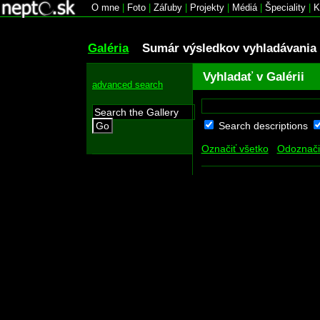
O mne
|
Foto
|
Záľuby
|
Projekty
|
Médiá
|
Špeciality
|
K
Galéria
Sumár výsledkov vyhladávania
Vyhladať v Galérii
advanced search
Search descriptions
Go
Označiť všetko
Odoznači