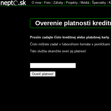
O mne
|
Foto
|
Záľuby
|
Projekty
|
Médiá
|
Špeciality
|
K
Overenie platnosti kredit
Prosím zadajte číslo kreditnej alebo platobnej karty.
Číslo môžete zadať v ľubovoľnom formáte s pomlčkami
Táto služba okamžite overí jej platnosť.