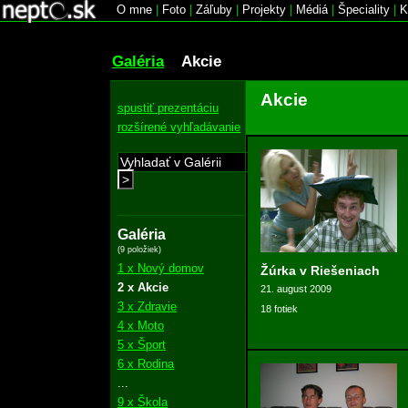
O mne
|
Foto
|
Záľuby
|
Projekty
|
Médiá
|
Špeciality
|
K
Galéria
Akcie
Akcie
spustiť prezentáciu
rozšírené vyhľadávanie
>
Galéria
(9 položiek)
1 x Nový domov
Žúrka v Riešeniach
2 x Akcie
21. august 2009
3 x Zdravie
18 fotiek
4 x Moto
5 x Šport
6 x Rodina
...
9 x Škola