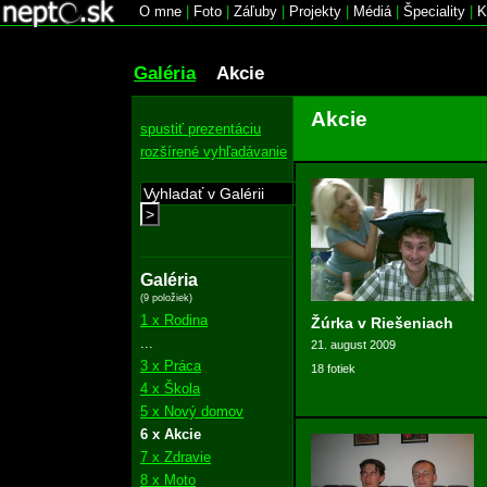
O mne
|
Foto
|
Záľuby
|
Projekty
|
Médiá
|
Špeciality
|
K
Galéria
Akcie
Akcie
spustiť prezentáciu
rozšírené vyhľadávanie
>
Galéria
(9 položiek)
1 x Rodina
Žúrka v Riešeniach
...
21. august 2009
3 x Práca
18 fotiek
4 x Škola
5 x Nový domov
6 x Akcie
7 x Zdravie
8 x Moto