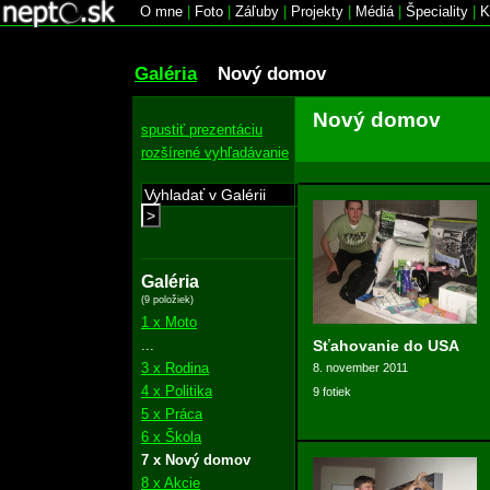
O mne
|
Foto
|
Záľuby
|
Projekty
|
Médiá
|
Špeciality
|
K
Galéria
Nový domov
Nový domov
spustiť prezentáciu
rozšírené vyhľadávanie
>
Galéria
(9 položiek)
1 x Moto
...
Sťahovanie do USA
3 x Rodina
8. november 2011
4 x Politika
9 fotiek
5 x Práca
6 x Škola
7 x Nový domov
8 x Akcie