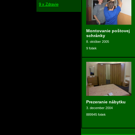
9 x Zdravie
Montovanie poštovej
schránky
8. október 2005
9 fotiek
Prezeranie nábytku
3. december 2004
889945 fotiek