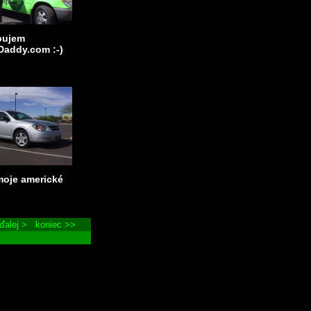
pujem
addy.com :-)
oje americké
ďalej >
koniec >>