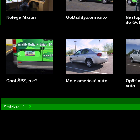
Kolega Martin
GoDaddy.com auto
Nastu
do GoD
Cool ŠPZ, nie?
Moje americké auto
Opäť m
auto
Stránka:
1
2