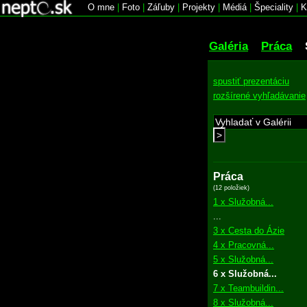
O mne
|
Foto
|
Záľuby
|
Projekty
|
Médiá
|
Špeciality
|
K
Galéria
Práca
spustiť prezentáciu
rozšírené vyhľadávanie
>
Práca
(12 položiek)
1 x Služobná...
...
3 x Cesta do Ázie
4 x Pracovná...
5 x Služobná...
6 x Služobná...
7 x Teambuildin...
8 x Služobná...