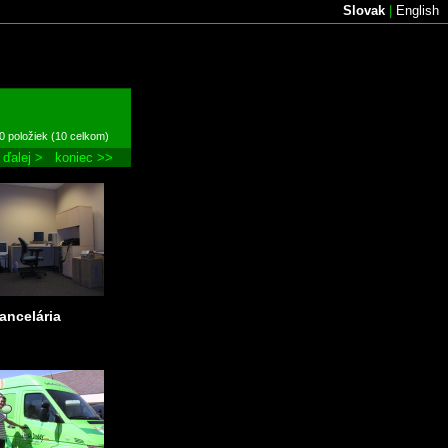
Slovak
|
English
0 položiek (10 celkom)
ďalej >
koniec >>
ancelária