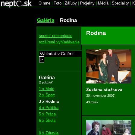
O mne
|
Foto
|
Záľuby
|
Projekty
|
Médiá
|
Špeciality
|
K
Galéria
Rodina
Rodina
spustiť prezentáciu
rozšírené vyhľadávanie
>
Galéria
(9 položiek)
1 x Moto
Zuzkina stužková
2 x Šport
30. november 2007
3 x Rodina
43 fotiek
4 x Politika
5 x Práca
6 x Škola
...
9 x Zdravie