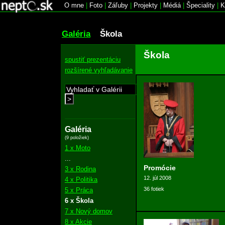
O mne
|
Foto
|
Záľuby
|
Projekty
|
Médiá
|
Špeciality
|
K
Galéria
Škola
Škola
spustiť prezentáciu
rozšírené vyhľadávanie
>
Galéria
(9 položiek)
1 x Moto
...
Promócie
3 x Rodina
12. júl 2008
4 x Politika
36 fotiek
5 x Práca
6 x Škola
7 x Nový domov
8 x Akcie