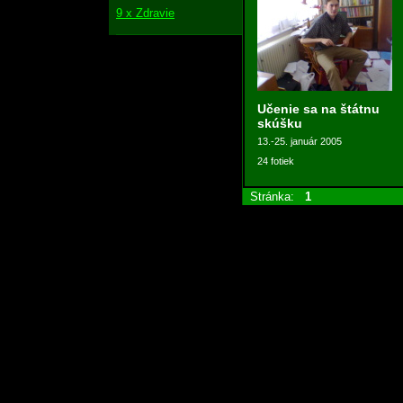
9 x Zdravie
Učenie sa na štátnu
skúšku
13.-25. január 2005
24 fotiek
Stránka:
1