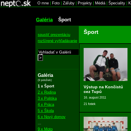
O mne
|
Foto
|
Záľuby
|
Projekty
|
Médiá
|
Špeciality
|
K
Galéria
Šport
Šport
spustiť prezentáciu
rozšírené vyhľadávanie
>
Galéria
(9 položiek)
1 x Šport
Výstup na Končistú
cez Tupú
2 x Rodina
16. august 2011
3 x Politika
21 fotiek
4 x Práca
5 x Škola
6 x Nový domov
...
9 x Moto