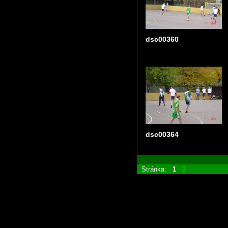
dsc00360
dsc00364
Stránka:
1
2