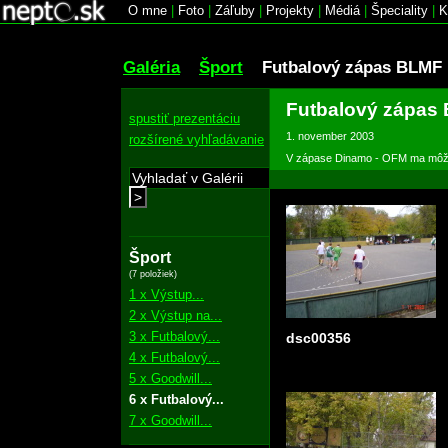
O mne
|
Foto
|
Záľuby
|
Projekty
|
Médiá
|
Špeciality
|
K
Galéria
Šport
Futbalový zápas BLMF
Futbalový zápas
spustiť prezentáciu
1. november 2003
rozšírené vyhľadávanie
V zápase Dinamo - OFM ma môžet
>
Šport
(7 položiek)
1 x Výstup...
2 x Výstup na...
3 x Futbalový...
dsc00356
4 x Futbalový...
5 x Goodwill...
6 x Futbalový...
7 x Goodwill...