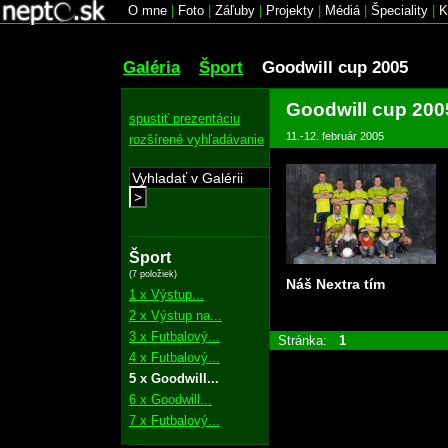
O mne
|
Foto
|
Záľuby
|
Projekty
|
Médiá
|
Špeciality
|
K
Galéria
Šport
Goodwill cup 2005
Goodwill cup 200
spustiť prezentáciu
11.-12. február 2005
rozšírené vyhľadávanie
>
Šport
(7 položiek)
Náš Nextra tím
1 x Výstup...
2 x Výstup na...
3 x Futbalový...
Stránka:
1
4 x Futbalový...
5 x Goodwill...
6 x Goodwill...
7 x Futbalový...