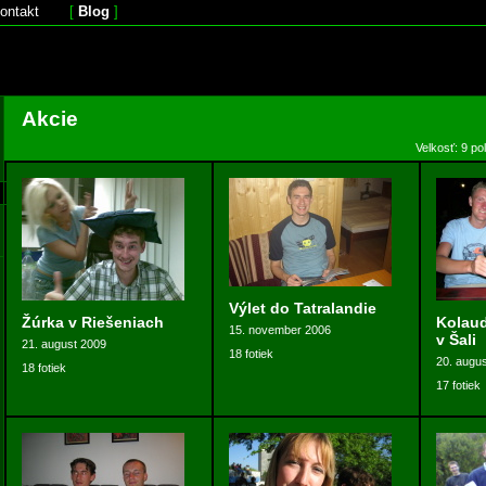
ontakt
[
Blog
]
Akcie
Velkosť: 9 po
Výlet do Tatralandie
Žúrka v Riešeniach
Kolaud
15. november 2006
v Šali
21. august 2009
18 fotiek
20. augu
18 fotiek
17 fotiek