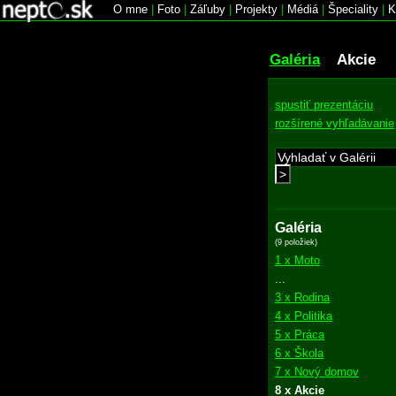
O mne
|
Foto
|
Záľuby
|
Projekty
|
Médiá
|
Špeciality
|
K
Galéria
Akcie
spustiť prezentáciu
rozšírené vyhľadávanie
>
Galéria
(9 položiek)
1 x Moto
...
3 x Rodina
4 x Politika
5 x Práca
6 x Škola
7 x Nový domov
8 x Akcie