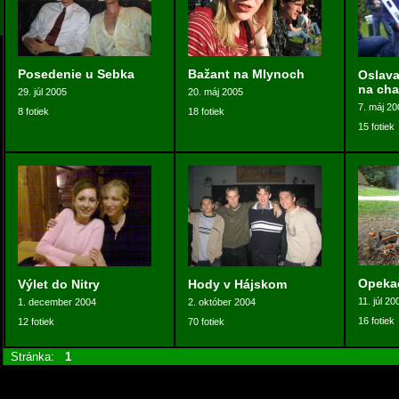
Posedenie u Sebka
Bažant na Mlynoch
Oslava
na cha
29. júl 2005
20. máj 2005
7. máj 20
8 fotiek
18 fotiek
15 fotiek
Opekač
Výlet do Nitry
Hody v Hájskom
11. júl 20
1. december 2004
2. október 2004
16 fotiek
12 fotiek
70 fotiek
Stránka:
1