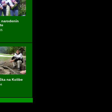
 narodenín
te
05
ka na Kolibe
04