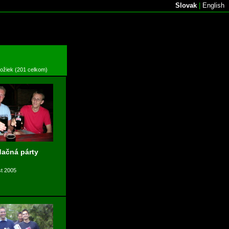
Slovak
|
English
ložiek (201 celkom)
ačná párty
st 2005